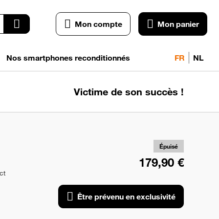
Mon compte
Mon panier
Nos smartphones reconditionnés
FR
NL
Victime de son succès !
pr
exc
Épuisé
179,90 €
ct
Être prévenu en exclusivité