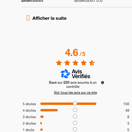
Bluetooth
Bluetooth 5.0
4.6
/
5
Basé sur
220
avis soumis à un
contrôle
Voir tous les avis sur ce site
5
étoiles
156
4
étoiles
48
3
étoiles
8
2
étoiles
3
1
étoile
5