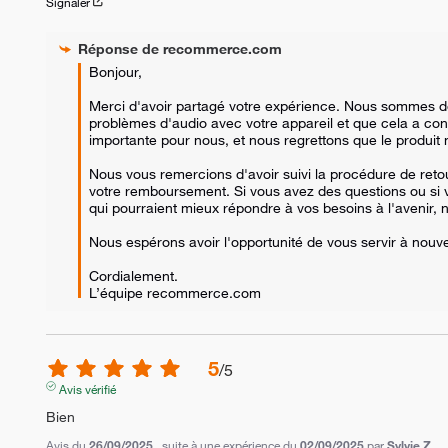
Signaler
Réponse de
recommerce.com
Bonjour,

Merci d'avoir partagé votre expérience. Nous sommes d
problèmes d'audio avec votre appareil et que cela a condui
importante pour nous, et nous regrettons que le produit n
Nous vous remercions d'avoir suivi la procédure de ret
votre remboursement. Si vous avez des questions ou si v
qui pourraient mieux répondre à vos besoins à l'avenir, n
Nous espérons avoir l'opportunité de vous servir à nouve
Cordialement.

L’équipe recommerce.com
5
/
5
Avis vérifié
Bien
Avis du
26/09/2025
, suite à une expérience du
02/09/2025
par
Sylvie Z.