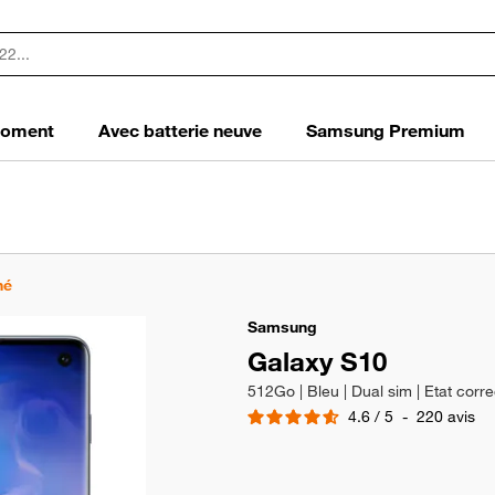
 moment
Avec batterie neuve
Samsung Premium
né
Samsung
Galaxy S10
512Go | Bleu | Dual sim | Etat corre
4.6
/
5
-
220
avis