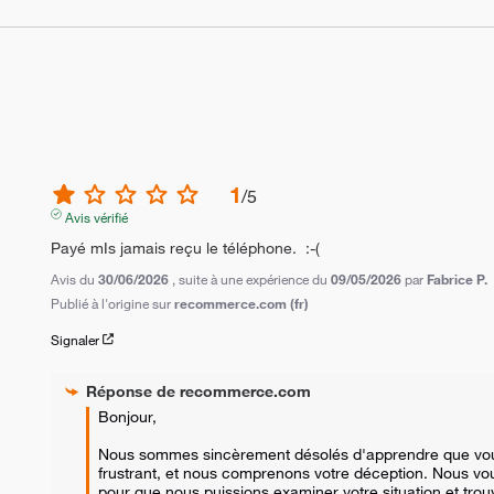
1
/
5
Avis vérifié
Payé mIs jamais reçu le téléphone.  :-(
Avis du
30/06/2026
, suite à une expérience du
09/05/2026
par
Fabrice P.
Publié à l'origine sur
recommerce.com (fr)
Signaler
Réponse de
recommerce.com
Bonjour,

Nous sommes sincèrement désolés d'apprendre que vous 
frustrant, et nous comprenons votre déception. Nous v
pour que nous puissions examiner votre situation et trou