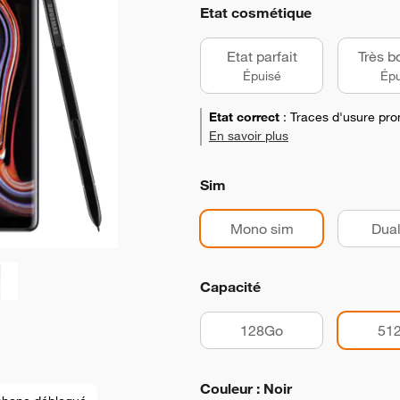
Etat cosmétique
Etat parfait
Très b
Épuisé
Épu
Etat correct
:
Traces d'usure pro
En savoir plus
Sim
Mono sim
Dual
Capacité
128Go
51
Couleur : Noir