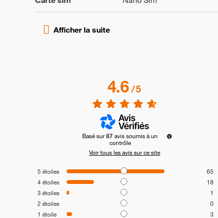
Carte sim
Nano Sim
4.6
/
5
Basé sur
87
avis soumis à un
contrôle
Voir tous les avis sur ce site
5
étoiles
65
4
étoiles
18
3
étoiles
1
2
étoiles
0
1
étoile
3