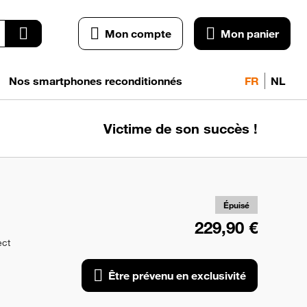
Mon compte
Mon panier
Nos smartphones reconditionnés
FR
NL
Victime de son succès !
pr
exc
Épuisé
229,90 €
ect
Être prévenu en exclusivité