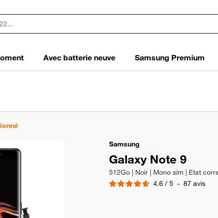
 moment
Avec batterie neuve
Samsung Premium
tionné
Samsung
Galaxy Note 9
512Go | Noir | Mono sim | Etat corr
4.6
/
5
-
87
avis