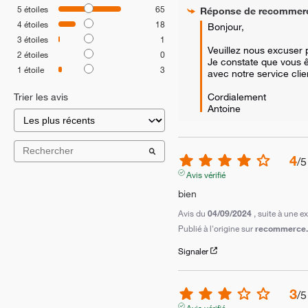
5
étoiles
65
Réponse de
recommer
4
étoiles
18
Bonjour,

3
étoiles
1
Veuillez nous excuser 
2
étoiles
0
Je constate que vous êt
1
étoile
3
avec notre service clien
Cordialement

Trier les avis
Antoine
4
/
5
Avis vérifié
bien
Avis du
04/09/2024
, suite à une 
Publié à l'origine sur
recommerce.c
Signaler
3
/
5
Avis vérifié