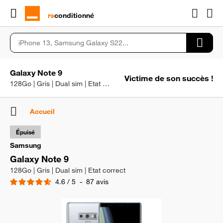
rɘ
conditionné
Galaxy Note 9
Victime de son succès !
128Go | Gris | Dual sim | Etat correct
Accueil
Épuisé
Samsung
Galaxy Note 9
128Go | Gris | Dual sim | Etat correct
4.6
/
5
-
87
avis