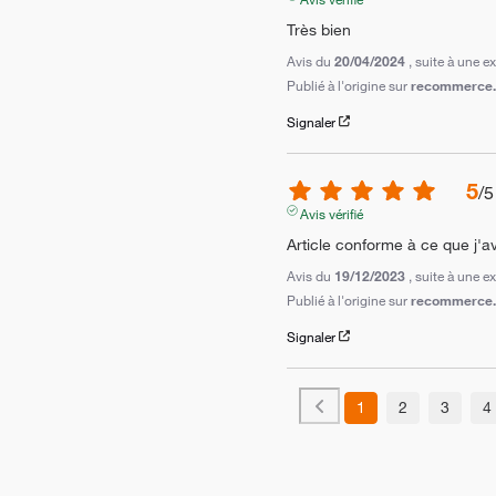
Très bien
Avis du
20/04/2024
, suite à une 
Publié à l'origine sur
recommerce.c
Signaler
5
/
5
Avis vérifié
Article conforme à ce que j
Avis du
19/12/2023
, suite à une 
Publié à l'origine sur
recommerce.c
Signaler
1
2
3
4