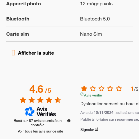
Appareil photo
12 mégapixels
Bluetooth
Bluetooth 5.0
Carte sim
Nano Sim
4.6
1
/
5
/
5
Avis vérifié
Dysfonctionnement au bout d
Avis du
10/11/2024
, suite à une 
Publié à l'origine sur
recommerce.c
Basé sur
87
avis soumis à un
contrôle
Signaler
Voir tous les avis sur ce site