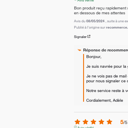
Bon produit reçu rapidement ma
en dessous de mes attentes
Avis du
08/05/2024
, suite à une 
Publié à l'origine sur
recommerce.c
Signaler
Réponse de
recommer
Bonjour,

Je suis navrée pour la
Je ne vois pas de mail 
pour nous signaler ce 
Notre service reste à vo
Cordialement, Adèle
5
/
5
Avis vérifié