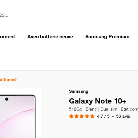
 moment
Avec batterie neuve
Samsung Premium
ditionné
Samsung
Galaxy Note 10+
512Go | Blanc | Dual sim | Etat cor
4.7
/
5
-
56
avis