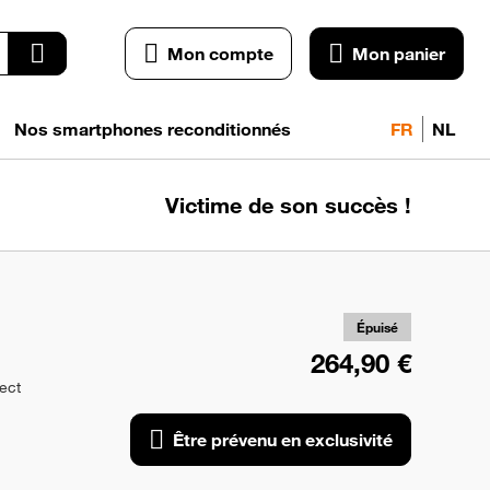
Mon compte
Mon panier
Nos smartphones reconditionnés
FR
NL
Victime de son succès !
pr
exc
Épuisé
264,90 €
rect
Être prévenu en exclusivité