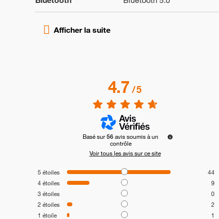
Bluetooth
Bluetooth 5.0
4.7
/
5
Basé sur
56
avis soumis à un
contrôle
Voir tous les avis sur ce site
5
étoiles
44
4
étoiles
9
3
étoiles
0
2
étoiles
2
1
étoile
1