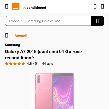
rɘ
conditionné
Accueil
Samsung
Galaxy A7 2018 (dual sim) 64 Go rose
reconditionné
4.8
/
5
-
44
avis