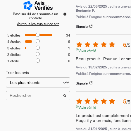
Avis du
22/03/2025
, suite à une 
Benjamin F.
Basé sur
44
avis soumis à un
Publié à l'origine sur
recommerce.c
contrôle
Voir tous les avis sur ce site
Signaler
5
étoiles
34
4
étoiles
9
5
/
5
3
étoiles
1
Avis vérifié
2
étoiles
0
Beau produit.  Pour un 1er sm
1
étoile
0
Avis du
13/02/2025
, suite à une 
Trier les avis
Publié à l'origine sur
recommerce.c
Signaler
5
/
5
Avis vérifié
Le produit est complètement c
Reçu il y a un mois, fonction
Avis du
31/01/2025
, suite à une 