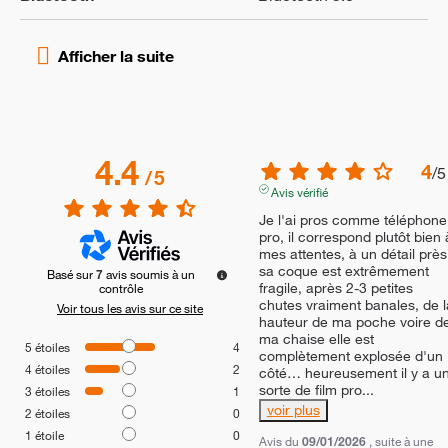
4.4
4
/
5
/
5
Avis vérifié
Je l'ai pros comme téléphone 
pro, il correspond plutôt bien à
mes attentes, à un détail près 
sa coque est extrêmement 
Basé sur
7
avis soumis à un
fragile, après 2-3 petites 
contrôle
chutes vraiment banales, de la
Voir tous les avis sur ce site
hauteur de ma poche voire de
ma chaise elle est 
5
étoiles
4
complètement explosée d'un 
4
étoiles
2
côté… heureusement il y a un
sorte de film pro
...
3
étoiles
1
voir plus
2
étoiles
0
1
étoile
0
Avis du
09/01/2026
, suite à une