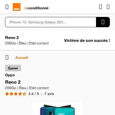
rɘ
conditionné
Reno 2
Victime de son succès !
256Go | Bleu | Etat correct
Accueil
Épuisé
Oppo
Reno 2
256Go | Bleu | Etat correct
4.4
/
5
-
7
avis