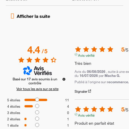
4.4
5
/
5
/
5
Avis vérifié
Très bien
Avis du
06/08/2026
, suite à une e
du
16/07/2026
par
Macha G.
Basé sur
17
avis soumis à un
Publié à l'origine sur
recommerce.c
contrôle
Voir tous les avis sur ce site
Signaler
5
étoiles
11
4
étoiles
4
5
/
5
3
étoiles
0
Avis vérifié
2
étoiles
1
Produit en parfait état
1
étoile
1