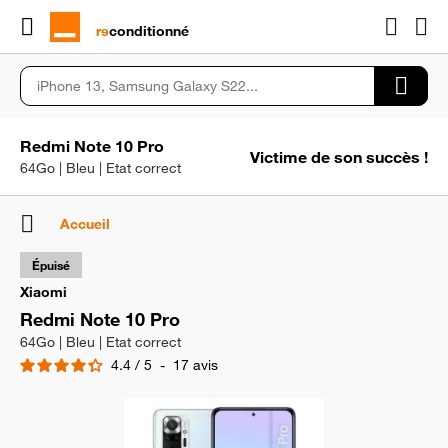
rɘ
conditionné
Redmi Note 10 Pro
Victime de son succès !
64Go | Bleu | Etat correct
Accueil
Épuisé
Xiaomi
Redmi Note 10 Pro
64Go | Bleu | Etat correct
4.4
/
5
-
17
avis