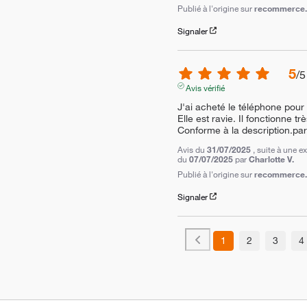
Publié à l'origine sur
recommerce.c
Signaler
5
/
5
Avis vérifié
J'ai acheté le téléphone pour m
Elle est ravie. Il fonctionne trè
Conforme à la description.parf
Avis du
31/07/2025
, suite à une e
du
07/07/2025
par
Charlotte V.
Publié à l'origine sur
recommerce.c
Signaler
1
2
3
4