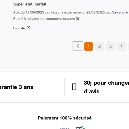
Super état, parfait
Avis du
17/09/2025
, suite à une expérience du
29/08/2025
par
Alexandre 
Publié à l'origine sur
recommerce.com (fr)
Signaler
1
2
3
4
30j pour change
rantie 3 ans
d'avis
Paiement 100% sécurisé