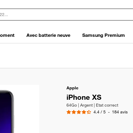
 moment
Avec batterie neuve
Samsung Premium
Apple
iPhone XS
64Go | Argent | Etat correct
4.4
/
5
-
184
avis