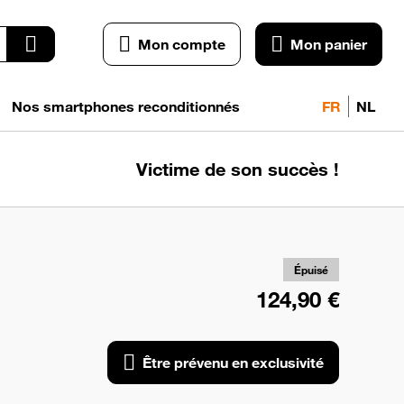
Mon compte
Mon panier
Nos smartphones reconditionnés
FR
NL
Victime de son succès !
pr
exc
Épuisé
124,90 €
Être prévenu en exclusivité