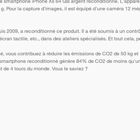
 le smartphone iPhone Xs 64 GB argent reconditionné. L'appare
7 g. Pour la capture d'images, il est équipé d'une caméra 12 még
s 2009, a reconditionné ce produit. Il a été soumis à un contr
 l'écran tactile, etc., dans des ateliers spécialisés. Et tout cela
é, vous contribuez à réduire les émissions de CO2 de 50 kg et 
Un smartphone reconditionné génère 84% de CO2 de moins qu'un 
nt de 4 tours du monde. Vous le saviez ?