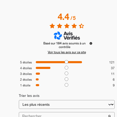
4.4
/
5
Basé sur
184
avis soumis à un
contrôle
Voir tous les avis sur ce site
5
étoiles
121
4
étoiles
37
3
étoiles
11
2
étoiles
6
1
étoile
9
Trier les avis