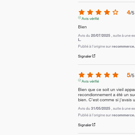
4
/
5
Avis vérifié
Bien
Avis du
20/07/2025
, suite à une 
L.
Publié à l'origine sur
recommerce.c
Signaler
5
/
5
Avis vérifié
Bien que ce soit un vieil appar
recondionnement a été un succ
bien. C'est comme si j'avais 
Avis du
31/05/2025
, suite à une 
Publié à l'origine sur
recommerce.c
Signaler