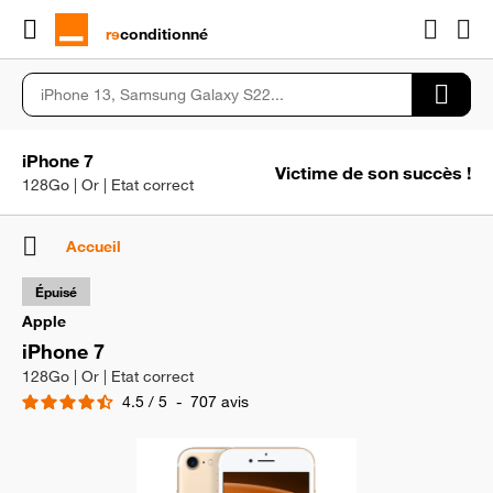
rɘ
conditionné
iPhone 7
Victime de son succès !
128Go | Or | Etat correct
Accueil
Épuisé
Apple
iPhone 7
128Go | Or | Etat correct
4.5
/
5
-
707
avis