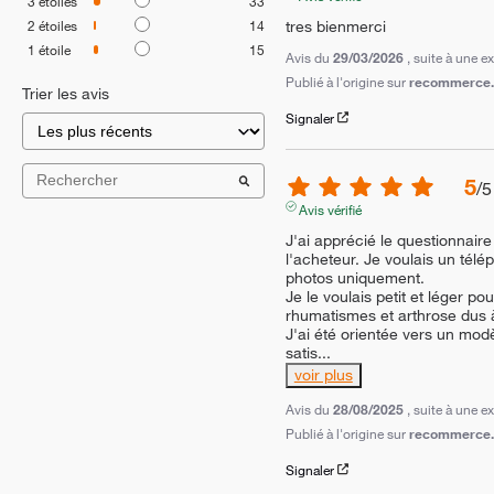
3
étoiles
33
tres bienmerci
2
étoiles
14
1
étoile
15
Avis du
29/03/2026
, suite à une 
Publié à l'origine sur
recommerce.c
Trier les avis
Signaler
5
/
5
Avis vérifié
J'ai apprécié le questionnaire
l'acheteur. Je voulais un télé
photos uniquement.

Je le voulais petit et léger p
rhumatismes et arthrose dus à 
J'ai été orientée vers un modèl
satis
...
voir plus
Avis du
28/08/2025
, suite à une 
Publié à l'origine sur
recommerce.c
Signaler