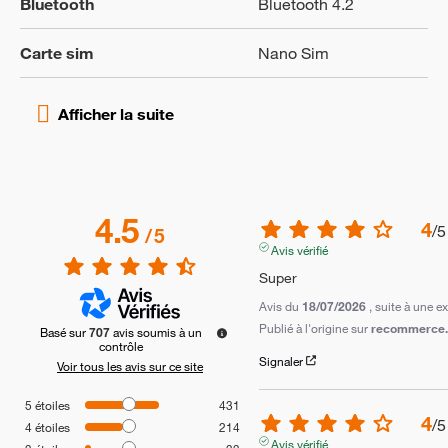
Bluetooth
Bluetooth 4.2
Carte sim
Nano Sim
4.5
4
/
5
/
5
Avis vérifié
Super
Avis du
18/07/2026
, suite à une 
Publié à l'origine sur
recommerce.c
Basé sur
707
avis soumis à un
contrôle
Signaler
Voir tous les avis sur ce site
5
étoiles
431
4
/
5
4
étoiles
214
Avis vérifié