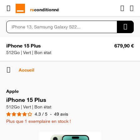
rɘ
conditionné
iPhone 15 Plus
679,90 €
512Go | Vert | Bon état
Accueil
Apple
iPhone 15 Plus
512Go | Vert | Bon état
4.3
/
5
-
49
avis
Plus que 1 exemplaire en stock !