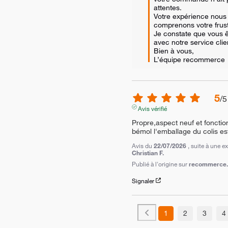
attentes.  

Votre expérience nous
comprenons votre frustr
Je constate que vous êt
avec notre service clien
Bien à vous,

L’équipe recommerce
5
/
5
Avis vérifié
Propre,aspect neuf et fonction
bémol l'emballage du colis est
Avis du
22/07/2026
, suite à une 
Christian F.
Publié à l'origine sur
recommerce.c
Signaler
1
2
3
4