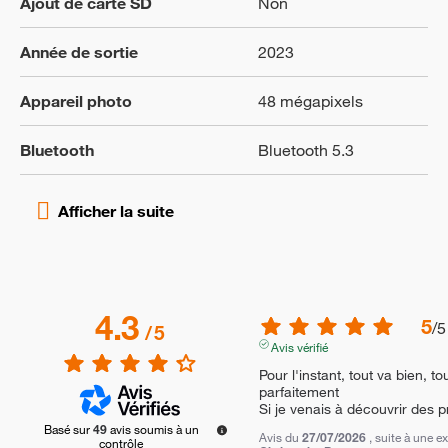
Ajout de carte SD
Non
Année de sortie
2023
Appareil photo
48 mégapixels
Bluetooth
Bluetooth 5.3
4.3
5
/
5
/
5
Avis vérifié
Pour l'instant, tout va bien, tou
parfaitement

Si je venais à découvrir des p
Basé sur
49
avis soumis à un
Avis du
27/07/2026
, suite à une 
contrôle