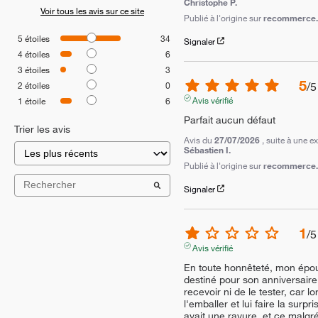
Christophe P.
Voir tous les avis sur ce site
Publié à l'origine sur
recommerce.c
5
étoiles
34
Signaler
4
étoiles
6
3
étoiles
3
5
/
5
2
étoiles
0
Avis vérifié
1
étoile
6
Parfait aucun défaut
Trier les avis
Avis du
27/07/2026
, suite à une 
Sébastien I.
Publié à l'origine sur
recommerce.c
Signaler
1
/
5
Avis vérifié
En toute honnêteté, mon épous
destiné pour son anniversaire,
recevoir ni de le tester, car lo
l'emballer et lui faire la surpr
avait une rayure, et ce malgré 