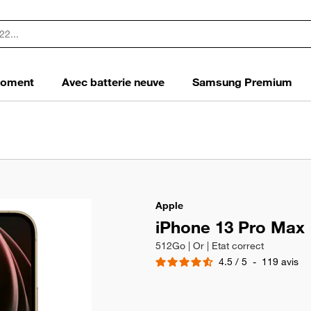
 moment
Avec batterie neuve
Samsung Premium
Apple
iPhone 13 Pro Max
512Go | Or | Etat correct
4.5
/
5
-
119
avis