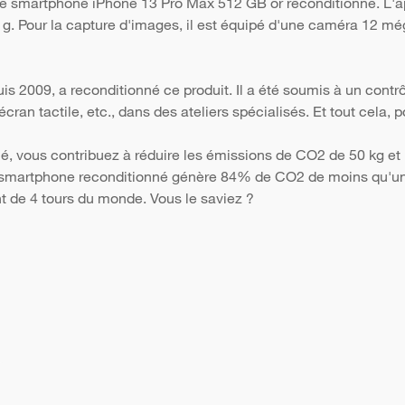
 le smartphone iPhone 13 Pro Max 512 GB or reconditionné. L'a
0 g. Pour la capture d'images, il est équipé d'une caméra 12 még
s 2009, a reconditionné ce produit. Il a été soumis à un contr
 l'écran tactile, etc., dans des ateliers spécialisés. Et tout cela
é, vous contribuez à réduire les émissions de CO2 de 50 kg et 
Un smartphone reconditionné génère 84% de CO2 de moins qu'un 
nt de 4 tours du monde. Vous le saviez ?