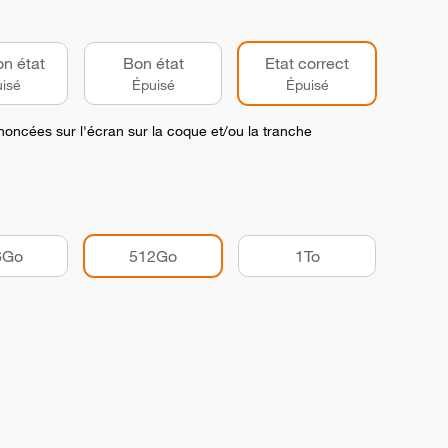
on état
Bon état
Etat correct
isé
Épuisé
Épuisé
noncées sur l'écran sur la coque et/ou la tranche
6Go
512Go
1To