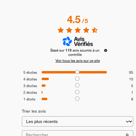
4.5
/
5
Basé sur
119
avis soumis à un
contrôle
Voir tous les avis sur ce site
5
étoiles
95
4
étoiles
10
3
étoiles
5
2
étoiles
1
1
étoile
8
Trier les avis