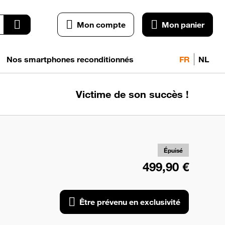
Mon compte
Mon panier
Nos smartphones reconditionnés
FR
NL
Victime de son succès !
pr
exc
Épuisé
499,90 €
Être prévenu en exclusivité