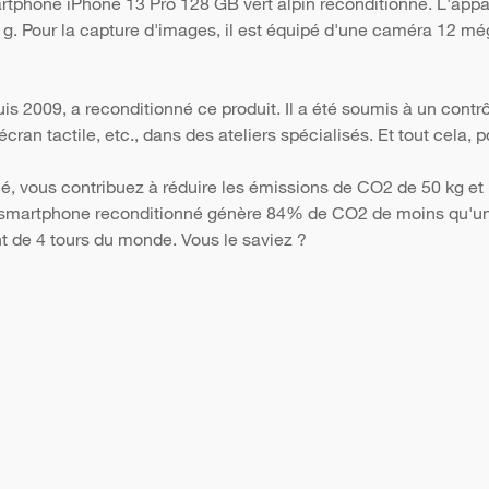
artphone iPhone 13 Pro 128 GB vert alpin reconditionné. L'app
4 g. Pour la capture d'images, il est équipé d'une caméra 12 még
s 2009, a reconditionné ce produit. Il a été soumis à un contr
 l'écran tactile, etc., dans des ateliers spécialisés. Et tout cela
é, vous contribuez à réduire les émissions de CO2 de 50 kg et 
Un smartphone reconditionné génère 84% de CO2 de moins qu'un 
nt de 4 tours du monde. Vous le saviez ?