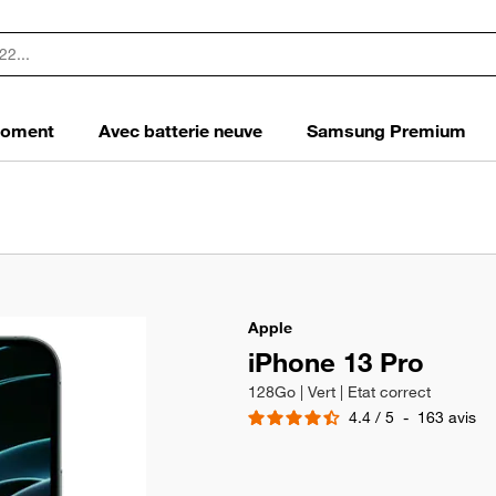
 moment
Avec batterie neuve
Samsung Premium
Apple
iPhone 13 Pro
128Go | Vert | Etat correct
4.4
/
5
-
163
avis