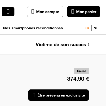
Mon compte
Mon panier
Nos smartphones reconditionnés
FR
NL
Victime de son succès !
pr
exc
Épuisé
374,90 €
Être prévenu en exclusivité