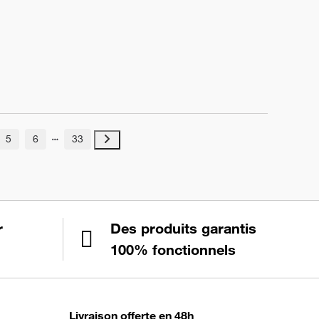
5
6
33
r
Des produits garantis
100% fonctionnels
Livraison offerte en 48h