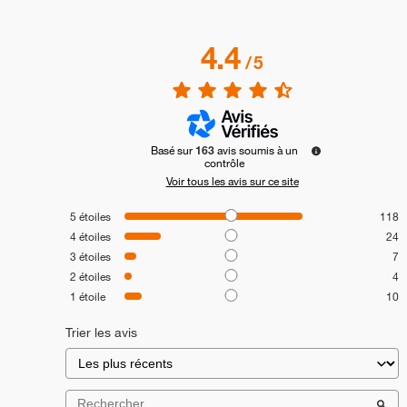
4.4
/
5
Basé sur
163
avis soumis à un
contrôle
Voir tous les avis sur ce site
5
étoiles
118
4
étoiles
24
3
étoiles
7
2
étoiles
4
1
étoile
10
Trier les avis