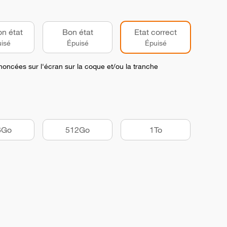
on état
Bon état
Etat correct
isé
Épuisé
Épuisé
noncées sur l'écran sur la coque et/ou la tranche
6Go
512Go
1To