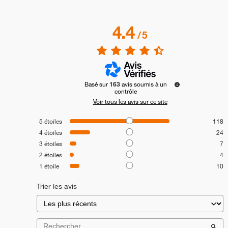
4.4
/
5
Basé sur
163
avis soumis à un
contrôle
Voir tous les avis sur ce site
5
étoiles
118
4
étoiles
24
3
étoiles
7
2
étoiles
4
1
étoile
10
Trier les avis