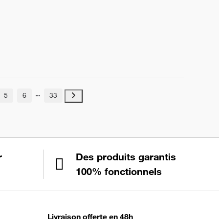
5
6
33
r
Des produits garantis
100% fonctionnels
Livraison offerte en 48h