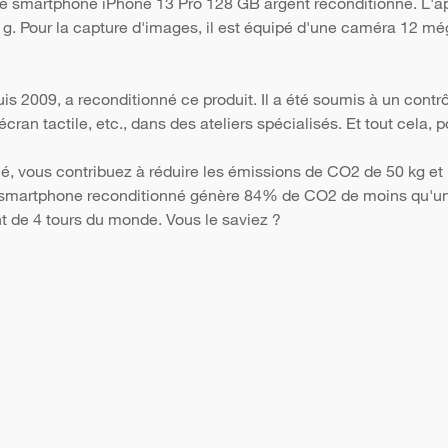
 le smartphone iPhone 13 Pro 128 GB argent reconditionné. L'a
4 g. Pour la capture d'images, il est équipé d'une caméra 12 még
s 2009, a reconditionné ce produit. Il a été soumis à un contr
 l'écran tactile, etc., dans des ateliers spécialisés. Et tout cela
é, vous contribuez à réduire les émissions de CO2 de 50 kg et 
Un smartphone reconditionné génère 84% de CO2 de moins qu'un 
nt de 4 tours du monde. Vous le saviez ?