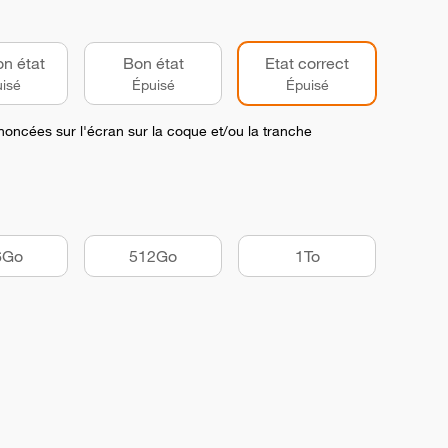
on état
Bon état
Etat correct
isé
Épuisé
Épuisé
noncées sur l'écran sur la coque et/ou la tranche
6Go
512Go
1To