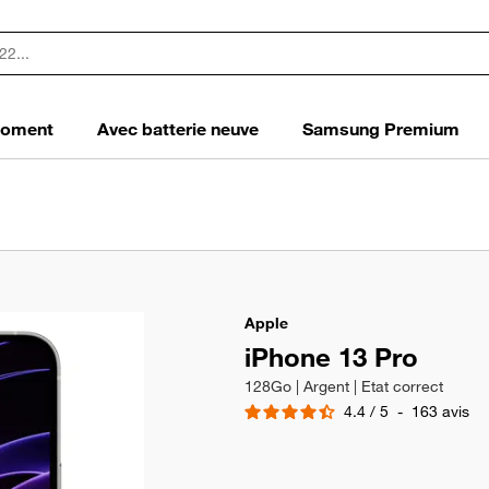
 moment
Avec batterie neuve
Samsung Premium
Apple
iPhone 13 Pro
128Go | Argent | Etat correct
4.4
/
5
-
163
avis