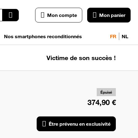
Mon compte
Mon panier
Nos smartphones reconditionnés
FR
NL
Victime de son succès !
pr
exc
Épuisé
374,90 €
Être prévenu en exclusivité