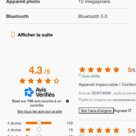
Appareil photo
12 mégapixels
Bluetooth
Bluetooth 5.0
4.3
5
/
5
/
5
Avis vérifié
Appareil impeccable ! Conform
Avis du
22/07/2026
, suite à une 
Publié à l'origine sur
recommerce.
Basé sur
156
avis soumis à un
contrôle
Voir l’avis d’origine
Signaler
Voir tous les avis sur ce site
5
étoiles
108
5
4
étoiles
18
/
5