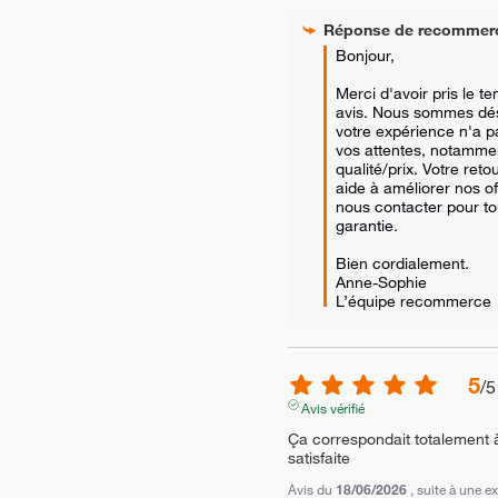
Réponse de
recommer
Bonjour,

Merci d'avoir pris le t
avis. Nous sommes dés
votre expérience n'a pa
vos attentes, notammen
qualité/prix. Votre reto
aide à améliorer nos of
nous contacter pour tou
garantie.

Bien cordialement.

Anne-Sophie

L’équipe recommerce
5
/
5
Avis vérifié
Ça correspondait totalement 
satisfaite
Avis du
18/06/2026
, suite à une 