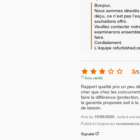
Bonjour, 

Nous sommes désolés q
déçu, ce n'est pas l'e
souhaitons offrir. 

Veuillez contacter notre
examinerons ensemble
faire. 

Cordialement.

L'équipe refurbished.
3
/
5
Avis vérifié
Rapport qualité prix un peu d
cher que chez les concurrents, 
faire la différence (protection
la garantie proposée soit à l
de besoin.
Avis du
19/06/2026
, suite à une 
Publié à l'origine sur
recommerce.c
Signaler