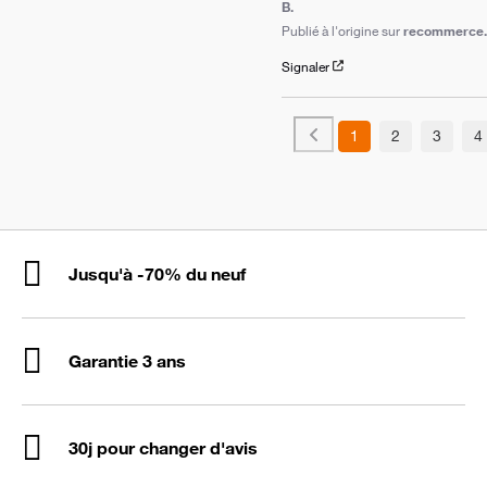
B.
Publié à l'origine sur
recommerce.c
Signaler
1
2
3
4
Jusqu'à -70% du neuf
Garantie 3 ans
30j pour changer d'avis