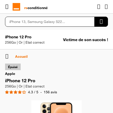
rɘ
conditionné
iPhone 12 Pro
Victime de son succès !
256Go | Or | Etat correct
Accueil
Épuisé
Apple
iPhone 12 Pro
256Go | Or | Etat correct
4.3
/
5
-
156
avis