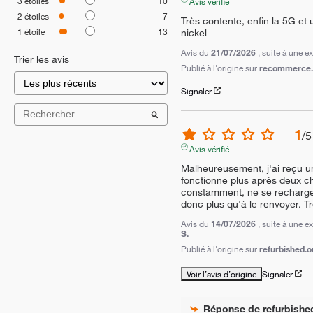
3
étoiles
10
Avis vérifié
2
étoiles
7
Très contente, enfin la 5G et 
1
étoile
13
nickel
Avis du
21/07/2026
, suite à une 
Trier les avis
Publié à l'origine sur
recommerce.c
Signaler
1
/
5
Avis vérifié
Malheureusement, j'ai reçu un
fonctionne plus après deux cha
constamment, ne se recharge p
donc plus qu'à le renvoyer. T
Avis du
14/07/2026
, suite à une 
S.
Publié à l'origine sur
refurbished.o
Voir l’avis d’origine
Signaler
Réponse de
refurbishe