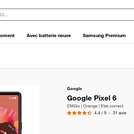
 moment
Avec batterie neuve
Samsung Premium
Google
Google Pixel 6
256Go | Orange | Etat correct
4.4
/
5
-
31
avis