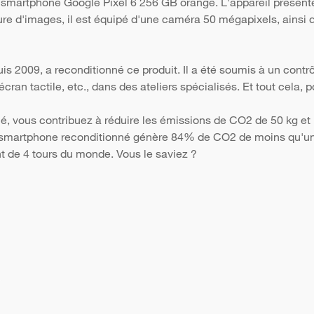
e smartphone Google Pixel 6 256 GB orange. L'appareil présent
ure d'images, il est équipé d'une caméra 50 mégapixels, ainsi q
s 2009, a reconditionné ce produit. Il a été soumis à un contr
 l'écran tactile, etc., dans des ateliers spécialisés. Et tout cela
é, vous contribuez à réduire les émissions de CO2 de 50 kg et 
Un smartphone reconditionné génère 84% de CO2 de moins qu'un 
nt de 4 tours du monde. Vous le saviez ?