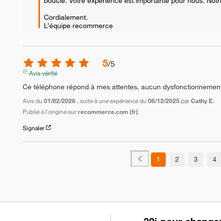
boucle. Votre expérience est importante pour nous. Notre 
Cordialement.

L’équipe recommerce
5
/
5
Avis vérifié
Ce téléphone répond à mes attentes, aucun dysfonctionnement 
Avis du
01/02/2026
, suite à une expérience du
06/12/2025
par
Cathy E.
Publié à l'origine sur
recommerce.com (fr)
Signaler
1
2
3
4