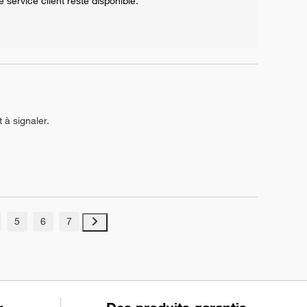
service client reste disponible.

à signaler.
5
6
7