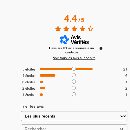
4.4
/
5
Basé sur
31
avis soumis à un
contrôle
Voir tous les avis sur ce site
5
étoiles
21
4
étoiles
6
3
étoiles
1
2
étoiles
2
1
étoile
1
Trier les avis