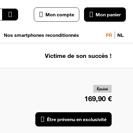
Mon compte
Mon panier
Nos smartphones reconditionnés
FR
NL
Victime de son succès !
pr
exc
Épuisé
169,90 €
Être prévenu en exclusivité