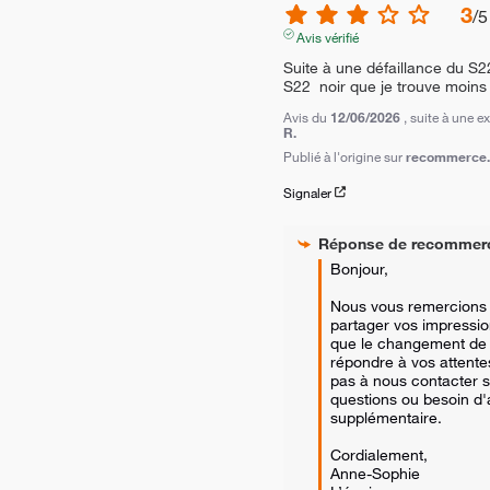
3
/
5
Avis vérifié
Suite à une défaillance du S22
S22  noir que je trouve moins
Avis du
12/06/2026
, suite à une 
R.
Publié à l'origine sur
recommerce.c
Signaler
Réponse de
recommer
Bonjour, 

Nous vous remercions d
partager vos impressi
que le changement de 
répondre à vos attentes
pas à nous contacter s
questions ou besoin d'
supplémentaire. 

Cordialement,

Anne-Sophie
