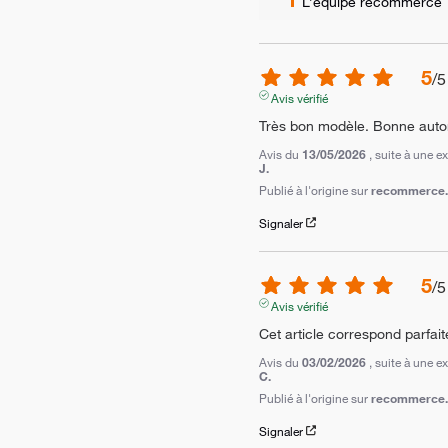
L’équipe recommerce
5
/
5
Avis vérifié
Très bon modèle. Bonne auto
Avis du
13/05/2026
, suite à une 
J.
Publié à l'origine sur
recommerce.c
Signaler
5
/
5
Avis vérifié
Cet article correspond parfai
Avis du
03/02/2026
, suite à une 
C.
Publié à l'origine sur
recommerce.c
Signaler