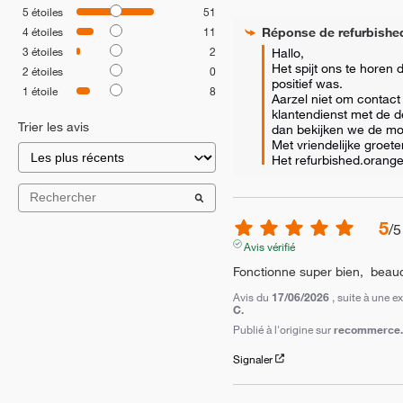
5
étoiles
51
Réponse de
refurbishe
4
étoiles
11
3
étoiles
2
Hallo, 

Het spijt ons te horen d
2
étoiles
0
positief was. 

1
étoile
8
Aarzel niet om contact
klantendienst met de de
Trier les avis
dan bekijken we de mog
Met vriendelijke groeten
Het refurbished.orang
5
/
5
Avis vérifié
Fonctionne super bien,  beauc
Avis du
17/06/2026
, suite à une 
C.
Publié à l'origine sur
recommerce.c
Signaler