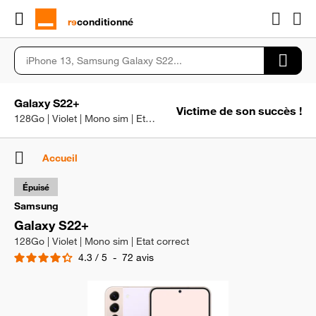
rɘ
conditionné
Galaxy S22+
Victime de son succès !
128Go | Violet | Mono sim | Etat correct
Accueil
Épuisé
Samsung
Galaxy S22+
128Go | Violet | Mono sim | Etat correct
4.3
/
5
-
72
avis