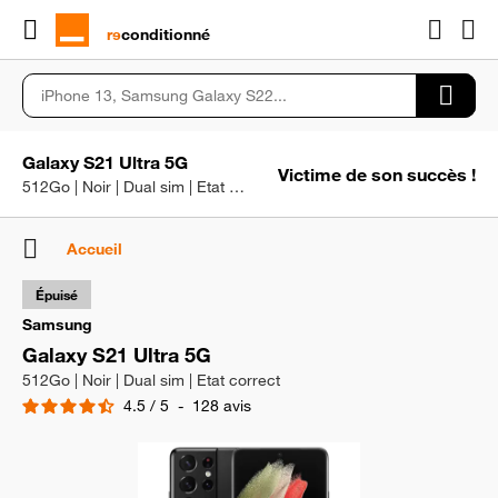
rɘ
conditionné
Galaxy S21 Ultra 5G
Victime de son succès !
512Go | Noir | Dual sim | Etat correct
Accueil
Épuisé
Samsung
Galaxy S21 Ultra 5G
512Go | Noir | Dual sim | Etat correct
4.5
/
5
-
128
avis