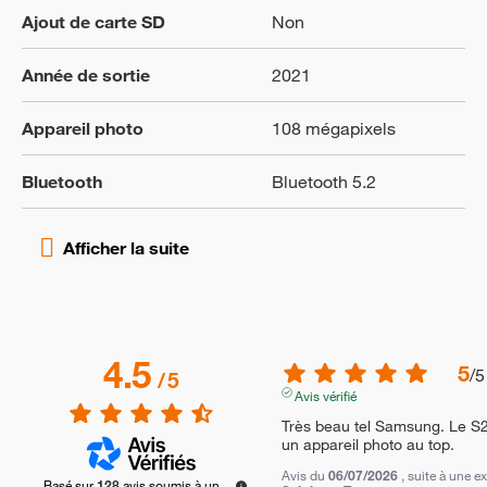
Ajout de carte SD
Non
Année de sortie
2021
Appareil photo
108 mégapixels
Bluetooth
Bluetooth 5.2
4.5
5
/
5
/
5
Avis vérifié
Très beau tel Samsung. Le S2
un appareil photo au top.
Avis du
06/07/2026
, suite à une 
Basé sur
128
avis soumis à un