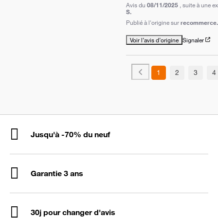
Avis du
08/11/2025
, suite à une 
S.
Publié à l'origine sur
recommerce.
Voir l’avis d’origine
Signaler
1
2
3
4
Jusqu'à -70% du neuf
Garantie 3 ans
30j pour changer d'avis