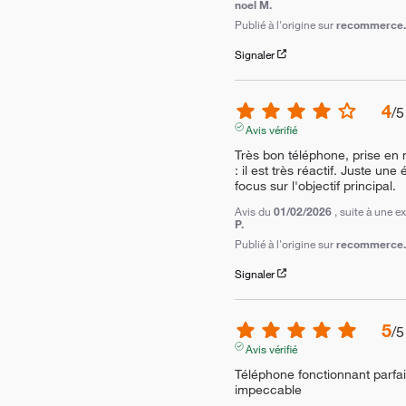
noel M.
Publié à l'origine sur
recommerce.c
Signaler
4
/
5
Avis vérifié
Très bon téléphone, prise en ma
: il est très réactif. Juste un
focus sur l'objectif principal.
Avis du
01/02/2026
, suite à une 
P.
Publié à l'origine sur
recommerce.c
Signaler
5
/
5
Avis vérifié
Téléphone fonctionnant parfait
impeccable