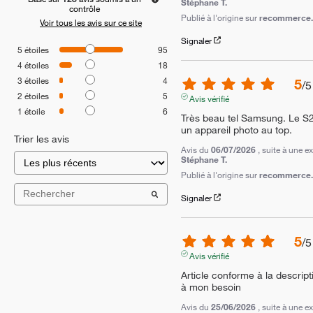
Stéphane T.
contrôle
Publié à l'origine sur
recommerce.c
Voir tous les avis sur ce site
Signaler
5
étoiles
95
4
étoiles
18
3
étoiles
4
5
/
5
2
étoiles
5
Avis vérifié
1
étoile
6
Très beau tel Samsung. Le S2
un appareil photo au top.
Trier les avis
Avis du
06/07/2026
, suite à une 
Stéphane T.
Publié à l'origine sur
recommerce.c
Signaler
5
/
5
Avis vérifié
Article conforme à la descript
à mon besoin
Avis du
25/06/2026
, suite à une 