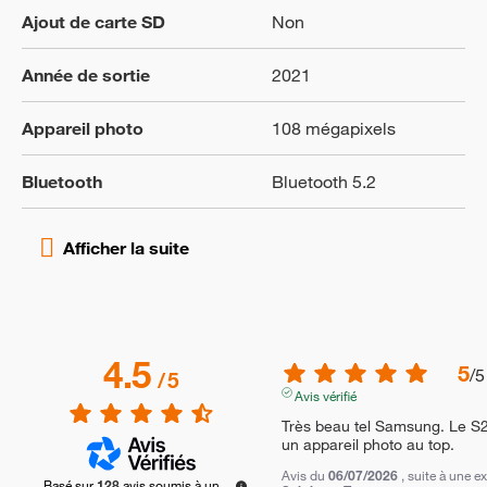
Ajout de carte SD
Non
Année de sortie
2021
Appareil photo
108 mégapixels
Bluetooth
Bluetooth 5.2
4.5
5
/
5
/
5
Avis vérifié
Très beau tel Samsung. Le S2
un appareil photo au top.
Avis du
06/07/2026
, suite à une 
Basé sur
128
avis soumis à un