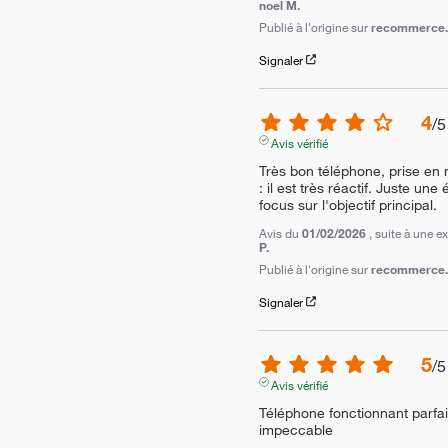
noel M.
Publié à l'origine sur
recommerce.c
Signaler
4
/
5
Avis vérifié
Très bon téléphone, prise en ma
: il est très réactif. Juste un
focus sur l'objectif principal.
Avis du
01/02/2026
, suite à une 
P.
Publié à l'origine sur
recommerce.c
Signaler
5
/
5
Avis vérifié
Téléphone fonctionnant parfait
impeccable