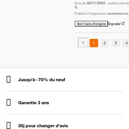
Avis du
08/11/2025
, suite à une 
S.
Publié à l'origine sur
recommerce.
Voir l’avis d’origine
Signaler
1
2
3
4
Jusqu'à -70% du neuf
Garantie 3 ans
30j pour changer d'avis