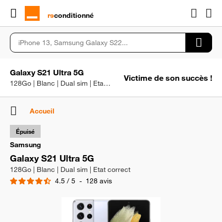
rɘ
conditionné
Galaxy S21 Ultra 5G
Victime de son succès !
128Go | Blanc | Dual sim | Etat correct
Accueil
Épuisé
Samsung
Galaxy S21 Ultra 5G
128Go | Blanc | Dual sim | Etat correct
4.5
/
5
-
128
avis