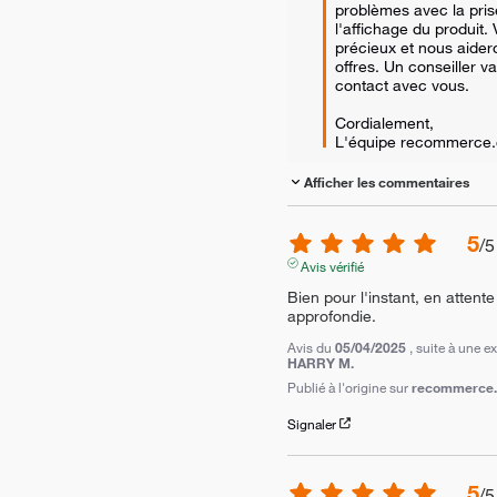
problèmes avec la pris
l'affichage du produit. 
précieux et nous aider
offres. Un conseiller v
contact avec vous. 

Cordialement,  

L'équipe recommerce
Afficher les commentaires
5
/
5
Avis vérifié
Bien pour l'instant, en attente 
approfondie.
Avis du
05/04/2025
, suite à une 
HARRY M.
Publié à l'origine sur
recommerce.c
Signaler
5
/
5