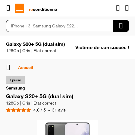
rɘ
conditionné
Galaxy S20+ 5G (dual sim)
Victime de son succès !
128Go | Gris | Etat correct
Accueil
Épuisé
Samsung
Galaxy S20+ 5G (dual sim)
128Go | Gris | Etat correct
4.6
/
5
-
31
avis