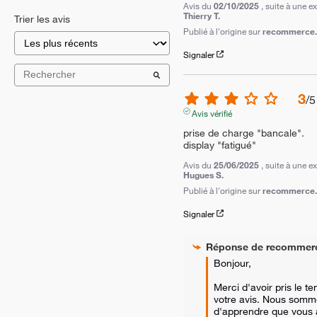
Avis du
02/10/2025
, suite à une 
Thierry T.
Trier les avis
Publié à l'origine sur
recommerce.c
Signaler
3
/
5
Avis vérifié
prise de charge "bancale".

display "fatigué"
Avis du
25/06/2025
, suite à une 
Hugues S.
Publié à l'origine sur
recommerce.c
Signaler
Réponse de
recommer
Bonjour,

Merci d'avoir pris le t
votre avis. Nous somm
d'apprendre que vous 