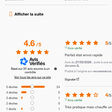
4.6
5
/
5
/
5
Avis vérifié
Parfait état envoi rapide
Avis du
27/02/2026
, suite à une 
Jerome G.
Basé sur
31
avis soumis à un
Publié à l'origine sur
recommerce.c
contrôle
Voir tous les avis sur ce site
Signaler
5
étoiles
24
4
étoiles
5
4
/
5
3
étoiles
1
Avis vérifié
2
étoiles
0
Très pratique mais chauffe un 
1
étoile
1