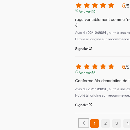
5
/
5
Avis vérifié
reçu véritablement comme 'neu
:)
Avis du
02/12/2024
, suite à une 
Publié à l'origine sur
recommerce.c
Signaler
5
/
5
Avis vérifié
Conforme àla description de 
Avis du
23/11/2024
, suite à une 
Publié à l'origine sur
recommerce.c
Signaler
1
2
3
4