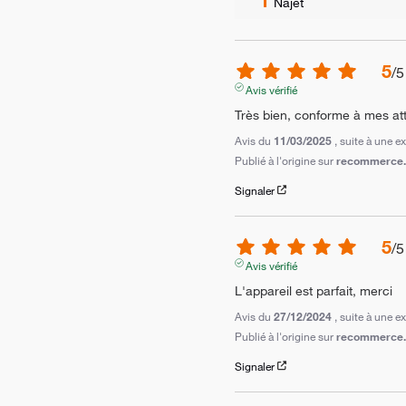
Najet
5
/
5
Avis vérifié
Très bien, conforme à mes at
Avis du
11/03/2025
, suite à une 
Publié à l'origine sur
recommerce.c
Signaler
5
/
5
Avis vérifié
L'appareil est parfait, merci
Avis du
27/12/2024
, suite à une 
Publié à l'origine sur
recommerce.c
Signaler