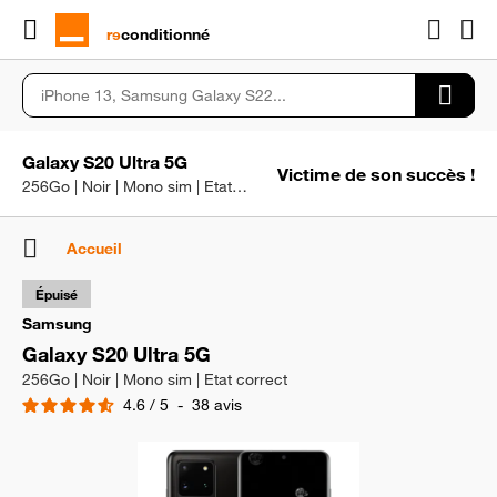
rɘ
conditionné
Galaxy S20 Ultra 5G
Victime de son succès !
256Go | Noir | Mono sim | Etat correct
Accueil
Épuisé
Samsung
Galaxy S20 Ultra 5G
256Go | Noir | Mono sim | Etat correct
4.6
/
5
-
38
avis