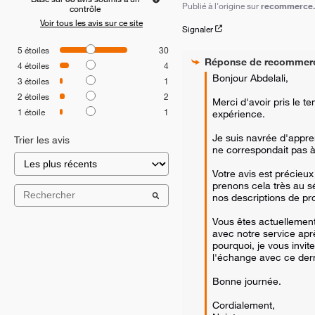
Publié à l'origine sur
recommerce.c
contrôle
Voir tous les avis sur ce site
Signaler
5
étoiles
30
Réponse de
recommer
4
étoiles
4
Bonjour Abdelali,

3
étoiles
1
2
étoiles
2
Merci d'avoir pris le t
1
étoile
1
expérience.

Je suis navrée d'appren
Trier les avis
ne correspondait pas à 
Votre avis est précieux
prenons cela très au sé
nos descriptions de pro
Vous êtes actuellemen
avec notre service aprè
pourquoi, je vous invite
l'échange avec ce derni
Bonne journée.

Cordialement,  
