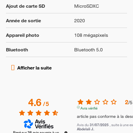
Ajout de carte SD
MicroSDXC
Année de sortie
2020
Appareil photo
108 mégapixels
Bluetooth
Bluetooth 5.0
4.6
2
/
5
/
5
Avis vérifié
article pas conforme à la desc
Avis du
31/07/2025
, suite à une 
Abdelali J.
Basé sur
38
avis soumis à un