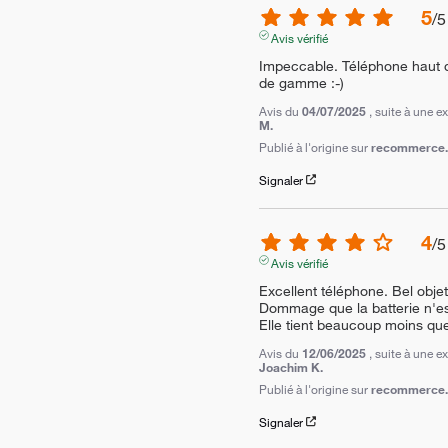
5
/
5
Avis vérifié
Impeccable. Téléphone haut d
de gamme :-)
Avis du
04/07/2025
, suite à une 
M.
Publié à l'origine sur
recommerce.c
Signaler
4
/
5
Avis vérifié
Excellent téléphone. Bel objet.
Dommage que la batterie n'est
Elle tient beaucoup moins qu
Avis du
12/06/2025
, suite à une 
Joachim K.
Publié à l'origine sur
recommerce.c
Signaler