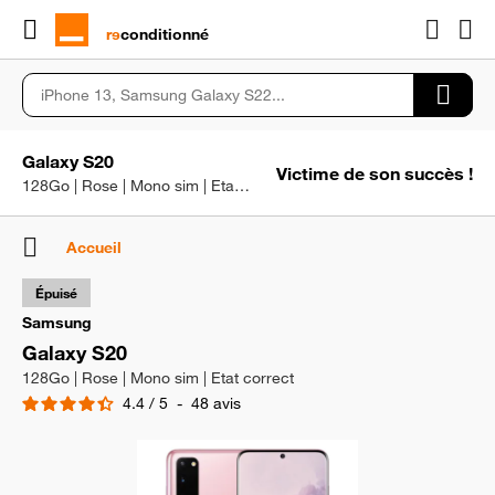
rɘ
conditionné
Galaxy S20
Victime de son succès !
128Go | Rose | Mono sim | Etat correct
Accueil
Épuisé
Samsung
Galaxy S20
128Go | Rose | Mono sim | Etat correct
4.4
/
5
-
48
avis