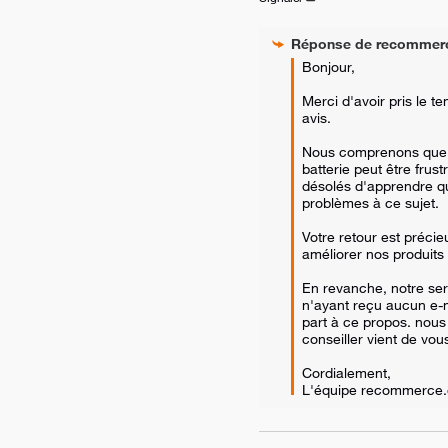
Réponse de
recommer
Bonjour,

Merci d'avoir pris le t
avis. 

Nous comprenons que l
batterie peut être frus
désolés d'apprendre q
problèmes à ce sujet.

Votre retour est précie
améliorer nos produits e
En revanche, notre ser
n'ayant reçu aucun e-m
part à ce propos. nous
conseiller vient de vous
Cordialement,  

L'équipe recommerce