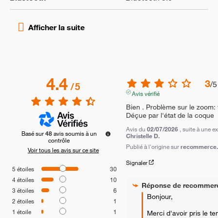
4.4
3
/
5
/
5
Avis vérifié
Bien . Problème sur le zoom: f
Déçue par l'état de la coque
Avis du
02/07/2026
, suite à une 
Basé sur
48
avis soumis à un
Christelle D.
contrôle
Publié à l'origine sur
recommerce.c
Voir tous les avis sur ce site
Signaler
5
étoiles
30
4
étoiles
10
Réponse de
recommer
3
étoiles
6
Bonjour, 

2
étoiles
1
1
étoile
1
Merci d'avoir pris le t