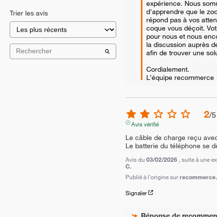
expérience. Nous som
d'apprendre que le zoo
Trier les avis
répond pas à vos attente
coque vous déçoit. Votr
pour nous et nous enc
la discussion auprès de
afin de trouver une sol
Cordialement.

L’équipe recommerce
2
/
5
Avis vérifié
Le câble de charge reçu avec 
Le batterie du téléphone se 
Avis du
03/02/2026
, suite à une 
C.
Publié à l'origine sur
recommerce.c
Signaler
Réponse de
recommer