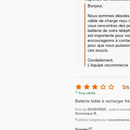
Bonjour, 

Nous sommes désolés d
câble de charge reçu n'
vous rencontrez des pr
batterie de votre téléph
est importante pour no
encourageons à contact
pour que nous puission
ces soucis.

Cordialement.

L’équipe recommerce
3
/
5
Avis vérifié
Batterie faible à recharger 
Avis du
02/08/2025
, suite à une 
Dominique B.
Publié à l'origine sur
recommerce.c
Signaler