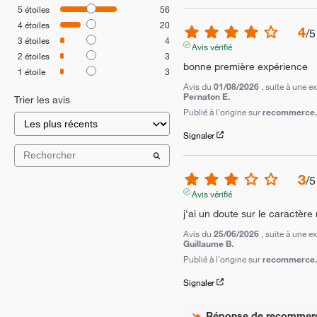
5
étoiles
56
4
étoiles
20
4
/
5
3
étoiles
4
Avis vérifié
2
étoiles
3
bonne première expérience
1
étoile
3
Avis du
01/08/2026
, suite à une 
Pernaton E.
Trier les avis
Publié à l'origine sur
recommerce.c
Signaler
3
/
5
Avis vérifié
j'ai un doute sur le caractère 
Avis du
25/06/2026
, suite à une 
Guillaume B.
Publié à l'origine sur
recommerce.c
Signaler
Réponse de
recommer