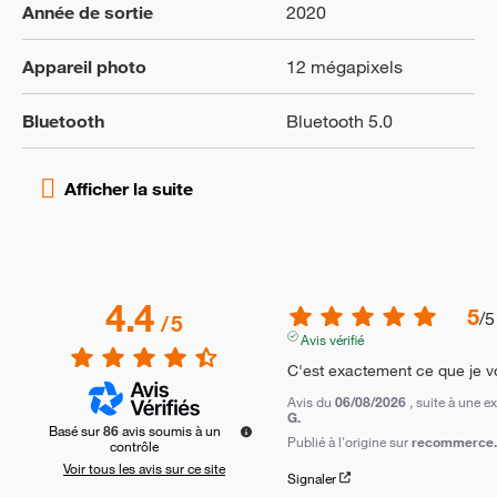
Année de sortie
2020
Appareil photo
12 mégapixels
Bluetooth
Bluetooth 5.0
4.4
5
/
5
/
5
Avis vérifié
C'est exactement ce que je v
Avis du
06/08/2026
, suite à une 
G.
Basé sur
86
avis soumis à un
Publié à l'origine sur
recommerce.c
contrôle
Voir tous les avis sur ce site
Signaler