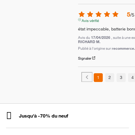
5
/
5
Avis vérifié
état impeccable, batterie bon
Avis du
17/04/2026
, suite à une 
RICHARD M.
Publié à l'origine sur
recommerce.c
Signaler
1
2
3
4
Jusqu'à -70% du neuf