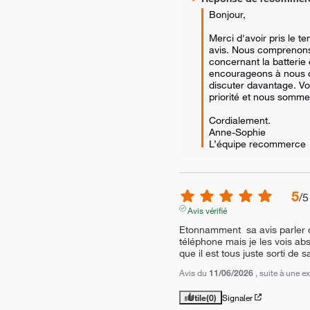
Bonjour,

Merci d'avoir pris le t
avis. Nous comprenons
concernant la batterie 
encourageons à nous c
discuter davantage. Vot
priorité et nous sommes
Cordialement.

Anne-Sophie

L’équipe recommerce
5
/
5
Avis vérifié
Etonnamment  sa avis parler de
téléphone mais je les vois abs
que il est tous juste sorti de s
Avis du
11/06/2026
, suite à une 
Utile
(0)
Signaler