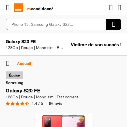
rɘ
conditionné
Galaxy S20 FE
Victime de son succès !
128Go | Rouge | Mono sim | Etat correct
Accueil
Épuisé
Samsung
Galaxy S20 FE
128Go | Rouge | Mono sim | Etat correct
4.4
/
5
-
86
avis