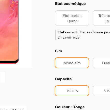
Etat cosmétique
Etat parfait
Très b
Épuisé
Épu
Etat correct
:
Traces d'usure pro
En savoir plus
Sim
Mono sim
Dual
Capacité
128Go
51
Couleur : Rouge