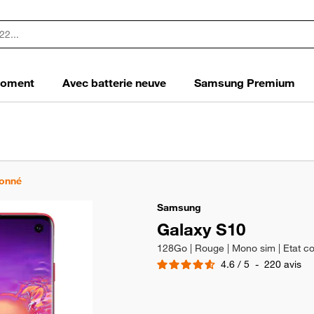
 moment
Avec batterie neuve
Samsung Premium
ionné
Samsung
Galaxy S10
128Go | Rouge | Mono sim | Etat co
4.6
/
5
-
220
avis