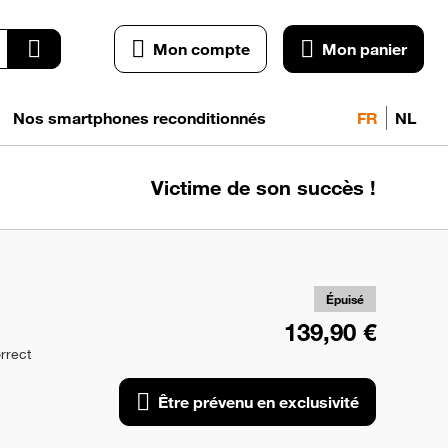
Mon compte
Mon panier
Nos smartphones reconditionnés
FR
NL
Victime de son succès !
pr
exc
Épuisé
139,90 €
rrect
Être prévenu en exclusivité