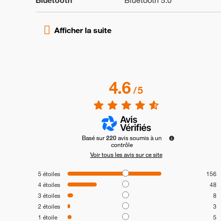
Bluetooth
Bluetooth 5.0
4.6
/
5
Basé sur
220
avis soumis à un
contrôle
Voir tous les avis sur ce site
5
étoiles
156
4
étoiles
48
3
étoiles
8
2
étoiles
3
1
étoile
5