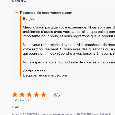
Signaler
Réponse de
recommerce.com
Bonjour,

Merci d'avoir partagé votre expérience. Nous sommes d
problèmes d'audio avec votre appareil et que cela a condui
importante pour nous, et nous regrettons que le produit n
Nous vous remercions d'avoir suivi la procédure de ret
votre remboursement. Si vous avez des questions ou si v
qui pourraient mieux répondre à vos besoins à l'avenir, n
Nous espérons avoir l'opportunité de vous servir à nouve
Cordialement.

L’équipe recommerce.com
5
/
5
Avis vérifié
Bien
Avis du
26/09/2025
, suite à une expérience du
02/09/2025
par
Sylvie Z.