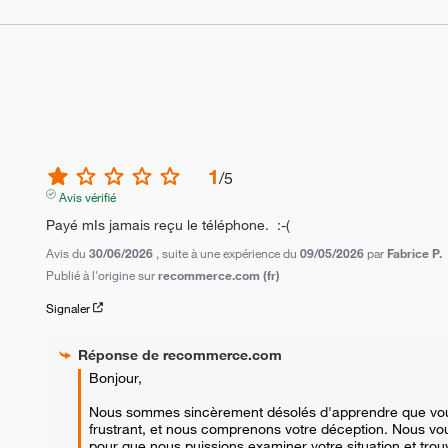
1
/
5
Avis vérifié
Payé mIs jamais reçu le téléphone.  :-(
Avis du
30/06/2026
, suite à une expérience du
09/05/2026
par
Fabrice P.
Publié à l'origine sur
recommerce.com (fr)
Signaler
Réponse de
recommerce.com
Bonjour,

Nous sommes sincèrement désolés d'apprendre que vous 
frustrant, et nous comprenons votre déception. Nous v
pour que nous puissions examiner votre situation et trou