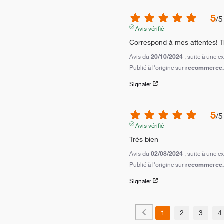
5
/
5
Avis vérifié
Correspond à mes attentes! T
Avis du
20/10/2024
, suite à une 
Publié à l'origine sur
recommerce.c
Signaler
5
/
5
Avis vérifié
Très bien
Avis du
02/08/2024
, suite à une 
Publié à l'origine sur
recommerce.c
Signaler
1
2
3
4