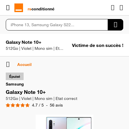
rɘ
conditionné
Galaxy Note 10+
Victime de son succès !
512Go | Violet | Mono sim | Etat correct
Accueil
Épuisé
Samsung
Galaxy Note 10+
512Go | Violet | Mono sim | Etat correct
4.7
/
5
-
56
avis