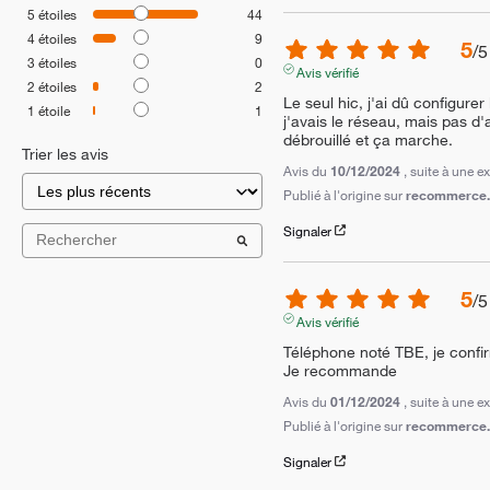
5
étoiles
44
4
étoiles
9
5
/
5
3
étoiles
0
Avis vérifié
2
étoiles
2
Le seul hic, j'ai dû configurer
1
étoile
1
j'avais le réseau, mais pas d'a
débrouillé et ça marche.
Trier les avis
Avis du
10/12/2024
, suite à une 
Publié à l'origine sur
recommerce.c
Signaler
5
/
5
Avis vérifié
Téléphone noté TBE, je confirm
Je recommande
Avis du
01/12/2024
, suite à une 
Publié à l'origine sur
recommerce.c
Signaler