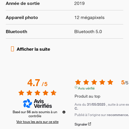
Année de sortie
2019
Appareil photo
12 mégapixels
Bluetooth
Bluetooth 5.0
4.7
5
/
5
/
5
Avis vérifié
Produit au top
Avis du
31/05/2025
, suite à une 
C.
Basé sur
56
avis soumis à un
Publié à l'origine sur
recommerce.c
contrôle
Voir tous les avis sur ce site
Signaler