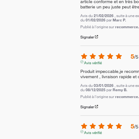
article conforme et en très bon
batterie un peu juste peut êtr
Avis du
21/02/2026
, suite à une e
du
01/02/2026
par
Marc P.
Publié à l'origine sur
recommerce.c
Signaler
5
/
5
Avis vérifié
Produit impeccable,je recom
vivement , livraison rapide et
Avis du
03/01/2026
, suite à une e
du
08/12/2025
par
Remy B.
Publié à l'origine sur
recommerce.c
Signaler
5
/
5
Avis vérifié