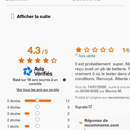
4.3
1
/
5
/
5
Avis vérifié
Il est probablement  super. Mai
reçu avait un pb de batterie. P
vraiment ô où le tester dans 
conditions. Renvoyé. Attente 
Basé sur
16
avis soumis à un
contrôle
Avis du
14/07/2026
, suite à une e
Voir tous les avis sur ce site
du
05/06/2026
par
Marion M.
Publié à l'origine sur
recommerce.c
5
étoiles
12
Signaler
4
étoiles
0
3
étoiles
2
2
étoiles
0
Réponse de
recommerce.com
1
étoile
2