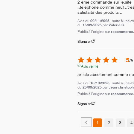
2 ème.commande sur le.site 
..téléphone comme neuf ..très
satisfaite des produits ..
Avis du
09/11/2025
, suite à une e
du
16/09/2025
par
Valerie G.
Publié à l'origine sur
recommerce.c
Signaler
5
/
5
Avis vérifié
article absolument comme ne
Avis du
18/10/2025
, suite à une e
du
26/09/2025
par
Jean christoph
Publié à l'origine sur
recommerce.c
Signaler
1
2
3
4