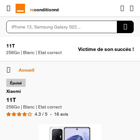
rɘ
conditionné
11T
Victime de son succès !
256Go | Blanc | Etat correct
Accueil
Épuisé
Xiaomi
11T
256Go | Blanc | Etat correct
4.3
/
5
-
16
avis