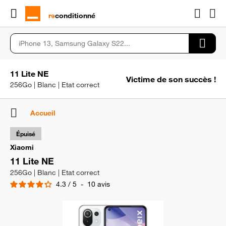
rɘ
conditionné
11 Lite NE
Victime de son succès !
256Go | Blanc | Etat correct
Accueil
Épuisé
Xiaomi
11 Lite NE
256Go | Blanc | Etat correct
4.3
/
5
-
10
avis