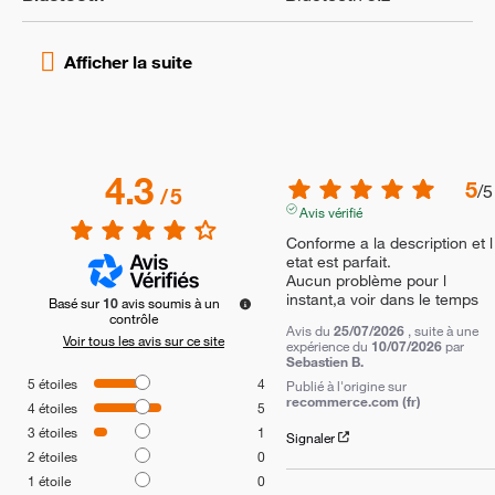
4.3
5
/
5
/
5
Avis vérifié
Conforme a la description et l 
etat est parfait.

Aucun problème pour l 
instant,a voir dans le temps
Basé sur
10
avis soumis à un
contrôle
Avis du
25/07/2026
, suite à une
Voir tous les avis sur ce site
expérience du
10/07/2026
par
Sebastien B.
5
étoiles
4
Publié à l'origine sur
recommerce.com (fr)
4
étoiles
5
3
étoiles
1
Signaler
2
étoiles
0
1
étoile
0