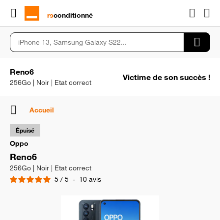
rɘ
conditionné
Reno6
Victime de son succès !
256Go | Noir | Etat correct
Accueil
Épuisé
Oppo
Reno6
256Go | Noir | Etat correct
5
/
5
-
10
avis