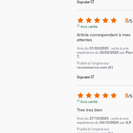
Signaler
5
/
5
Avis vérifié
Article correspondant à mes 
attentes
Avis du
01/03/2025
, suite à une
expérience du
05/02/2025
par
Pier
T.
Publié à l'origine sur
recommerce.com (fr)
Signaler
5
/
5
Avis vérifié
Tres tres bien
Avis du
27/10/2024
, suite à une
expérience du
04/10/2024
par
S.P.
Publié à l'origine sur
recommerce.com (fr)