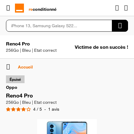
rɘ
conditionné
Reno4 Pro
Victime de son succès !
256Go | Bleu | Etat correct
Accueil
Épuisé
Oppo
Reno4 Pro
256Go | Bleu | Etat correct
4
/
5
-
1
avis