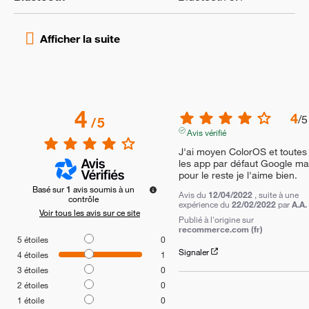
4
4
/
5
/
5
Avis vérifié
J'ai moyen ColorOS et toutes 
les app par défaut Google mai
pour le reste je l'aime bien.
Basé sur
1
avis soumis à un
Avis du
12/04/2022
, suite à une
contrôle
expérience du
22/02/2022
par
A.A.
Voir tous les avis sur ce site
Publié à l'origine sur
recommerce.com (fr)
5
étoiles
0
Signaler
4
étoiles
1
3
étoiles
0
2
étoiles
0
1
étoile
0