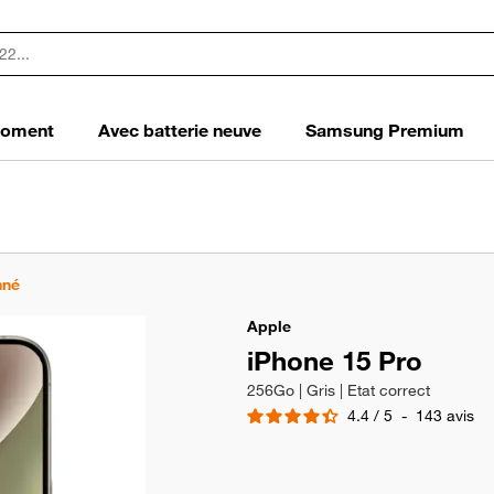
 moment
Avec batterie neuve
Samsung Premium
nné
Apple
iPhone 15 Pro
256Go | Gris | Etat correct
4.4
/
5
-
143
avis