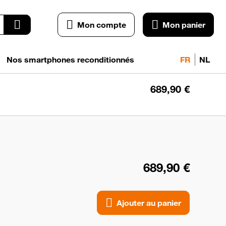
Mon compte
Mon panier
Nos smartphones reconditionnés
FR
NL
689,90 €
Ajo
a
pan
689,90 €
Ajouter au panier