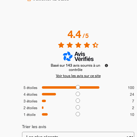
4.4
/
5
Basé sur
143
avis soumis à un
contrôle
Voir tous les avis sur ce site
5
étoiles
100
4
étoiles
24
3
étoiles
7
2
étoiles
2
1
étoile
10
Trier les avis