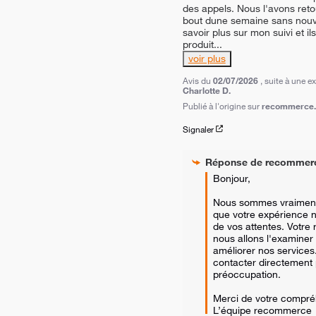
des appels. Nous l'avons reto
bout dune semaine sans nouvel
savoir plus sur mon suivi et il
produit
...
voir plus
Avis du
02/07/2026
, suite à une 
Charlotte D.
Publié à l'origine sur
recommerce.c
Signaler
Réponse de
recommer
Bonjour,

Nous sommes vraiment 
que votre expérience n'
de vos attentes. Votre r
nous allons l'examiner 
améliorer nos services.
contacter directement 
préoccupation. 

Merci de votre compréh
L’équipe recommerce