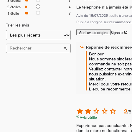
3
étoiles
7
Le téléphone n'a jamais été li
2
étoiles
4
1
étoile
7
Avis du
16/07/2026
, suite à une 
Publié à l'origine sur
recommerce.
Trier les avis
Voir l’avis d’origine
Signaler
Réponse de
recommer
Bonjour, 

Nous sommes sincèreme
commande ne soit pas 
Veuillez contacter notre
nous puissions examiner 
situation. 

Merci pour votre retour.
L'équipe recommerce
2
/
5
Avis vérifié
Experience pas concluante. N
dont le micro ne fonctionnait