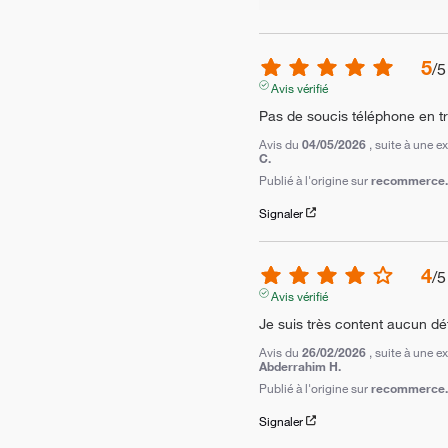
5
/
5
Avis vérifié
Pas de soucis téléphone en tr
Avis du
04/05/2026
, suite à une 
C.
Publié à l'origine sur
recommerce.c
Signaler
4
/
5
Avis vérifié
Je suis très content aucun déf
Avis du
26/02/2026
, suite à une 
Abderrahim H.
Publié à l'origine sur
recommerce.c
Signaler