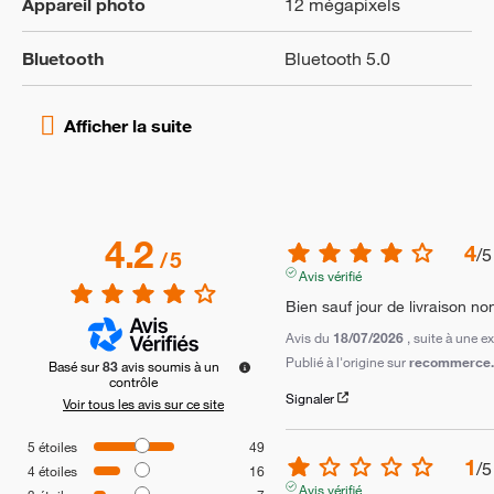
Appareil photo
12 mégapixels
Bluetooth
Bluetooth 5.0
4.2
4
/
5
/
5
Avis vérifié
Bien sauf jour de livraison no
Avis du
18/07/2026
, suite à une 
Publié à l'origine sur
recommerce.c
Basé sur
83
avis soumis à un
contrôle
Signaler
Voir tous les avis sur ce site
5
étoiles
49
1
/
5
4
étoiles
16
Avis vérifié