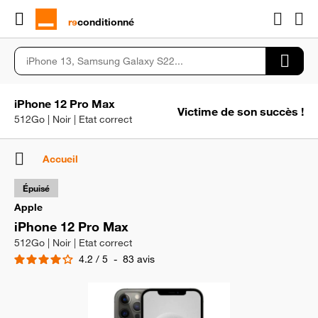
rɘ
conditionné
iPhone 12 Pro Max
Victime de son succès !
512Go | Noir | Etat correct
Accueil
Épuisé
Apple
iPhone 12 Pro Max
512Go | Noir | Etat correct
4.2
/
5
-
83
avis