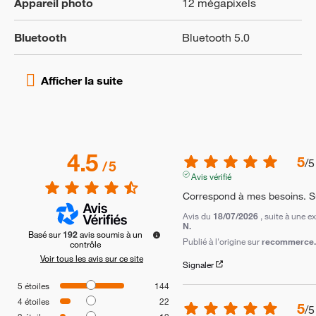
Appareil photo
12 mégapixels
Bluetooth
Bluetooth 5.0
4.5
5
/
5
/
5
Avis vérifié
Correspond à mes besoins. Su
Avis du
18/07/2026
, suite à une 
N.
Basé sur
192
avis soumis à un
Publié à l'origine sur
recommerce.c
contrôle
Voir tous les avis sur ce site
Signaler
5
étoiles
144
4
étoiles
22
5
/
5