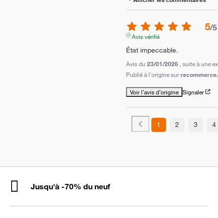
5
/
5
Avis vérifié
État impeccable.
Avis du
23/01/2026
, suite à une 
Publié à l'origine sur
recommerce.
Voir l’avis d’origine
Signaler
1
2
3
4
Jusqu'à -70% du neuf