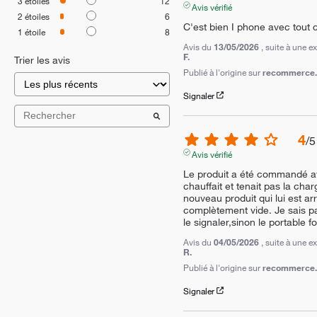
3
étoiles
12
Avis vérifié
2
étoiles
6
C'est bien I phone avec tout 
1
étoile
8
Avis du
13/05/2026
, suite à une 
F.
Trier les avis
Publié à l'origine sur
recommerce.c
Signaler
4
/
5
Avis vérifié
Le produit a été commandé ave
chauffait et tenait pas la char
nouveau produit qui lui est arr
complètement vide. Je sais pas
le signaler,sinon le portable 
Avis du
04/05/2026
, suite à une 
R.
Publié à l'origine sur
recommerce.c
Signaler