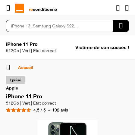
rɘ
conditionné
iPhone 11 Pro
Victime de son succès !
512Go | Vert | Etat correct
Accueil
Épuisé
Apple
iPhone 11 Pro
512Go | Vert | Etat correct
4.5
/
5
-
192
avis