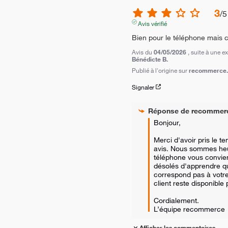
3
/
5
Avis vérifié
Bien pour le téléphone mais
Avis du
04/05/2026
, suite à une 
Bénédicte B.
Publié à l'origine sur
recommerce.c
Signaler
Réponse de
recommer
Bonjour,

Merci d'avoir pris le t
avis. Nous sommes heu
téléphone vous convie
désolés d'apprendre qu
correspond pas à votre
client reste disponible
Cordialement.

L’équipe recommerce
Afficher les commentaires