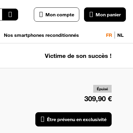
Mon compte
Mon panier
Nos smartphones reconditionnés
FR
NL
Victime de son succès !
pr
exc
Épuisé
309,90 €
Être prévenu en exclusivité