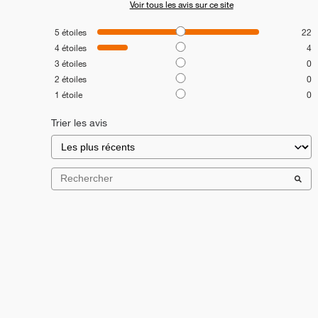
Voir tous les avis sur ce site
5
étoiles
22
4
étoiles
4
3
étoiles
0
2
étoiles
0
1
étoile
0
Trier les avis