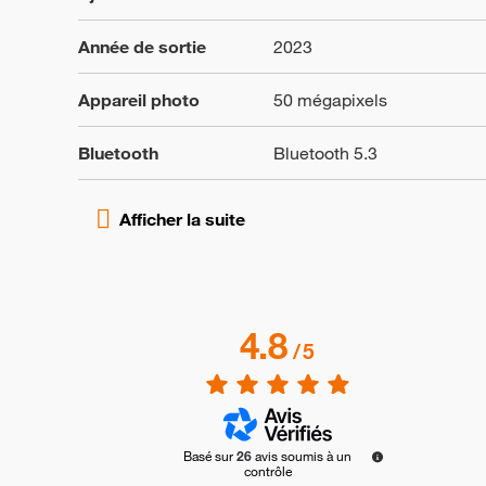
Année de sortie
2023
Appareil photo
50 mégapixels
Bluetooth
Bluetooth 5.3
4.8
/
5
Basé sur
26
avis soumis à un
contrôle