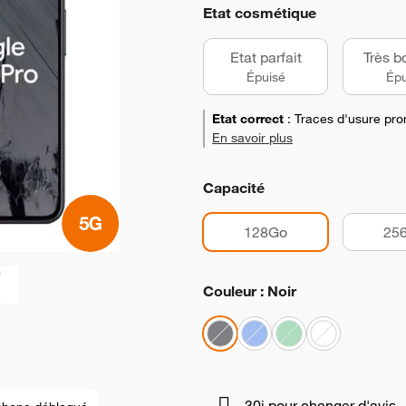
Etat cosmétique
Etat parfait
Très b
Épuisé
Épu
Etat correct
:
Traces d'usure pro
En savoir plus
Capacité
128Go
25
Couleur : Noir
30j pour changer d'avis