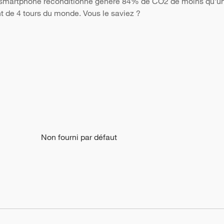
Un smartphone reconditionné génère 84% de CO2 de moins qu'un 
nt de 4 tours du monde. Vous le saviez ?
Non fourni par défaut