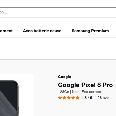
 moment
Avec batterie neuve
Samsung Premium
Google
Google Pixel 8 Pro
128Go | Noir | Etat correct
4.8
/
5
-
26
avis