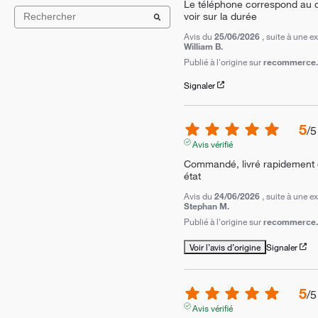
Le téléphone correspond au des
voir sur la durée
Avis du
25/06/2026
, suite à une 
William B.
Publié à l'origine sur
recommerce.c
Signaler
5
/
5
Avis vérifié
Commandé, livré rapidement et
état
Avis du
24/06/2026
, suite à une 
Stephan M.
Publié à l'origine sur
recommerce.
Voir l’avis d’origine
Signaler
5
/
5
Avis vérifié