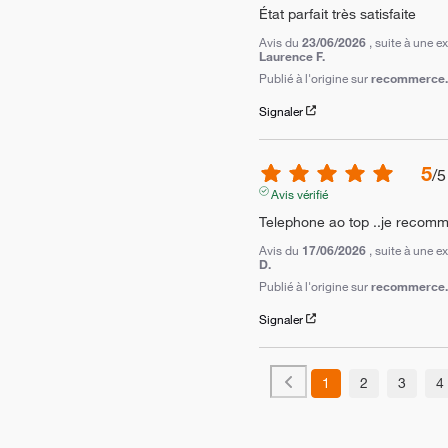
État parfait très satisfaite
Avis du
23/06/2026
, suite à une 
Laurence F.
Publié à l'origine sur
recommerce.c
Signaler
5
/
5
Avis vérifié
Telephone ao top ..je recom
Avis du
17/06/2026
, suite à une 
D.
Publié à l'origine sur
recommerce.c
Signaler
1
2
3
4