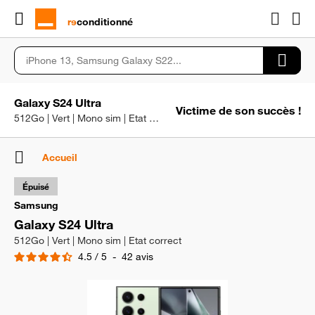
rɘ
conditionné
Galaxy S24 Ultra
Victime de son succès !
512Go | Vert | Mono sim | Etat correct
Accueil
Épuisé
Samsung
Galaxy S24 Ultra
512Go | Vert | Mono sim | Etat correct
4.5
/
5
-
42
avis