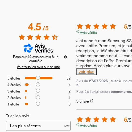
4.5
5
/
5
/
5
Avis vérifié
J'ai acheté mon Samsung S2
avec l'offre Premium, et je suis
réception, le téléphone était d
vraiment comme neuf — exact
Basé sur
42
avis soumis à un
description de l'offre Premi
contrôle
surprise. Après plusieurs cyc
.
Voir tous les avis sur ce site
voir plus
5
étoiles
32
Avis du
27/07/2026
, suite à une 
4
étoiles
4
K.
3
étoiles
2
Publié à l'origine sur
recommerce.c
2
étoiles
1
Signaler
1
étoile
3
Trier les avis
5
/
5
Avis vérifié