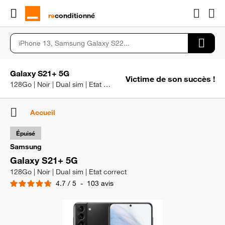
rɘ
conditionné
Galaxy S21+ 5G
Victime de son succès !
128Go | Noir | Dual sim | Etat correct
Accueil
Épuisé
Samsung
Galaxy S21+ 5G
128Go | Noir | Dual sim | Etat correct
4.7
/
5
-
103
avis