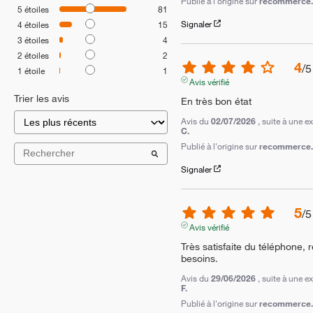
Publié à l'origine sur
recommerce.c
5
étoiles
81
Signaler
4
étoiles
15
3
étoiles
4
2
étoiles
2
4
/
5
1
étoile
1
Avis vérifié
Trier les avis
En très bon état
Avis du
02/07/2026
, suite à une 
C.
Publié à l'origine sur
recommerce.c
Signaler
5
/
5
Avis vérifié
Très satisfaite du téléphone,
besoins.
Avis du
29/06/2026
, suite à une 
F.
Publié à l'origine sur
recommerce.c