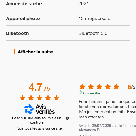
Année de sortie
2021
Appareil photo
12 mégapixels
Bluetooth
Bluetooth 5.0
4.7
5
/
5
/
5
Avis vérifié
Pour l'instant, je ne l'ai que 
fonctionne normalement. Il e
très joli, ça c'est un fait ! En
mes attentes.
Basé sur
103
avis soumis à un
contrôle
Avis du
29/07/2026
, suite à une 
Voir tous les avis sur ce site
Alexandra D.