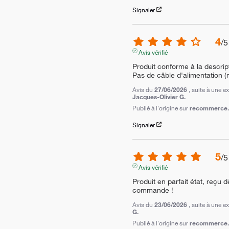
Signaler
4
/
5
Avis vérifié
Produit conforme à la descript
Pas de câble d'alimentation (n
Avis du
27/06/2026
, suite à une 
Jacques-Olivier G.
Publié à l'origine sur
recommerce.c
Signaler
5
/
5
Avis vérifié
Produit en parfait état, reçu 
commande !
Avis du
23/06/2026
, suite à une 
G.
Publié à l'origine sur
recommerce.c