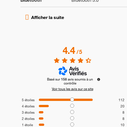
Bluetooth
Bluetooth 5.0
4.4
/
5
Basé sur
158
avis soumis à un
contrôle
Voir tous les avis sur ce site
5
étoiles
112
4
étoiles
20
3
étoiles
8
2
étoiles
8
1
étoile
10