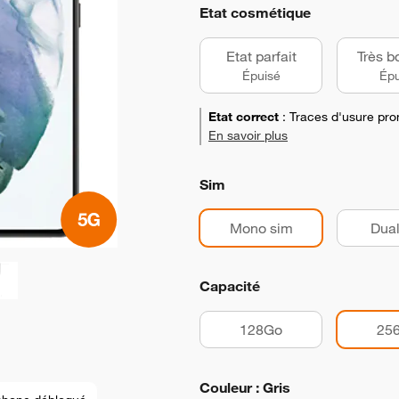
Etat cosmétique
Etat parfait
Très b
Épuisé
Épu
Etat correct
:
Traces d'usure pro
En savoir plus
Sim
Mono sim
Dual
Capacité
128Go
25
Couleur : Gris