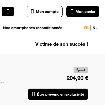
Mon compte
Mon panier
Nos smartphones reconditionnés
FR
NL
Victime de son succès !
pr
exc
Épuisé
204,90 €
ect
Être prévenu en exclusivité