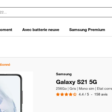
 moment
Avec batterie neuve
Samsung Premium
tionné
Samsung
Galaxy S21 5G
256Go | Gris | Mono sim | Etat corr
4.4
/
5
-
158
avis